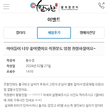
이벤트
갤러리
체험후기
명예의전당
아이들이 너무 좋아했어요 직원분도 엄청 친절하셨어요~
작성자
황수경
작성일
2024년 02월 27일
조회수
1410
주말인데도 불구하고 날씨가 추워서 그런지 손님이 별로 없어서 양궁체험 쉬엄쉬
엄 잘할수있었어요...
직원분이 왕왕친절~~~!!!!!1 자세히 설명해주시고 사진도 찍어주시고 (갤러리
에 저희 가족사진 있네요 ㅋㅋ)
실외에 히터가 있어서 마니 춥지도 않았고 40발 쏘는게 생각보다 쉽지가 않더라