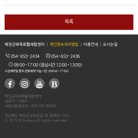
목록
예천군체육회활체험센터
개인정보처리방침
이용안내
오시는길
054-653-2434
054-653-2436
09:00~17:00 (점심시간 12:00~13:00)
사전예약및 문의 전화예약 가능 시간 (09:00~17:00)
예천군체육회활체험센터
대표자 : 이철우
사업자등록번호 : 405-03-96449
경상북도 예천군 양궁장길 38 (청복리 150)
© 2019 YCArchery All rights reserved.